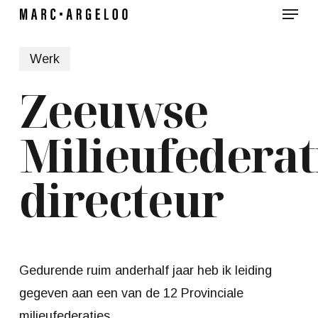
Menu
Skip
to
main
Werk
content
Zeeuwse
Milieufederat
directeur
Gedurende ruim anderhalf jaar heb ik leiding
gegeven aan een van de 12 Provinciale
milieufederaties.